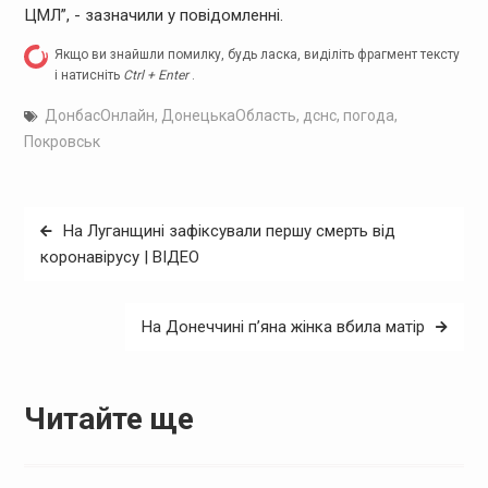
ЦМЛ”, - зазначили у повідомленні.
Якщо ви знайшли помилку, будь ласка, виділіть фрагмент тексту
і натисніть
Ctrl + Enter
.
ДонбасОнлайн
,
ДонецькаОбласть
,
дснс
,
погода
,
Покровськ
Навігація
На Луганщині зафіксували першу смерть від
записів
коронавірусу | ВІДЕО
На Донеччині п’яна жінка вбила матір
Читайте ще