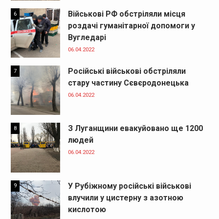
Військові РФ обстріляли місця
6
роздачі гуманітарної допомоги у
Вугледарі
06.04.2022
Російські військові обстріляли
7
стару частину Сєвєродонецька
06.04.2022
З Луганщини евакуйовано ще 1200
8
людей
06.04.2022
У Рубіжному російські військові
9
влучили у цистерну з азотною
кислотою