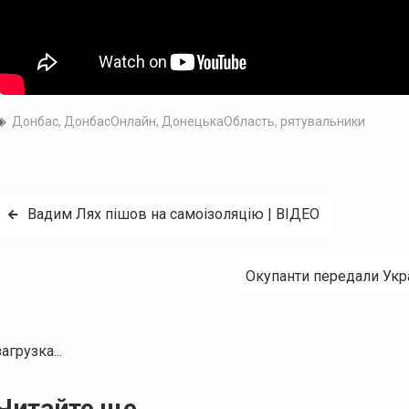
Донбас
,
ДонбасОнлайн
,
ДонецькаОбласть
,
рятувальники
Навігація
Вадим Лях пішов на самоізоляцію | ВІДЕО
записів
Окупанти передали Укра
загрузка...
Читайте ще