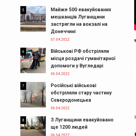
Майже 500 евакуйованих
5
мешканців Луганщини
застрягли на вокзалі на
Донеччині
07.04.2022
Військові РФ обстріляли
6
місця роздачі гуманітарної
допомоги у Вугледарі
06.04.2022
Російські військові
7
обстріляли стару частину
Сєвєродонецька
06.04.2022
З Луганщини евакуйовано
8
ще 1200 людей
06.04.2022