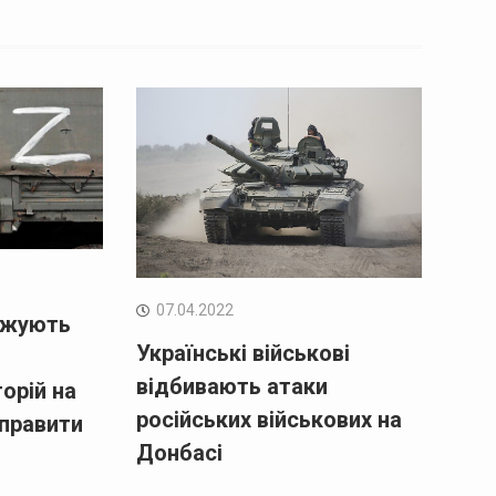
07.04.2022
вжують
Українські військові
відбивають атаки
орій на
російських військових на
дправити
Донбасі