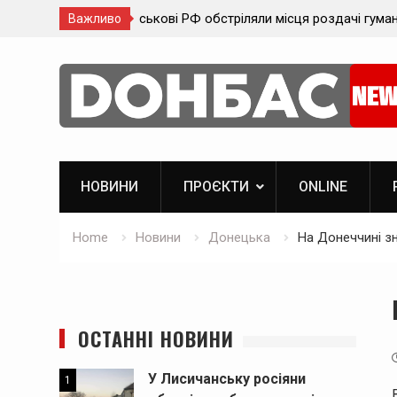
 роздачі гуманітарної
У Лисичанську росіяни обстріляли будин
Важливо
завалами рятувальники знайшли мертву
Skip
to
content
НОВИНИ
ПРОЄКТИ
ОNLINE
Home
Новини
Донецька
На Донеччині з
ОСТАННІ НОВИНИ
У Лисичанську росіяни
1