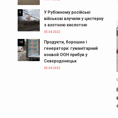
У Рубіжному російські
9
військові влучили у цистерну
з азотною кислотою
05.04.2022
Продукти, борошно і
10
генератори: гуманітарний
конвой ООН прибув у
Сєвєродонецьк
05.04.2022