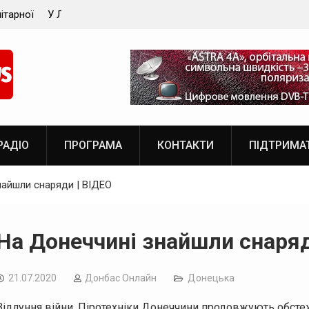
ок – під
Російські військові вдарили по залізничній станції
 жінку
Краматорськ
РАДІО
ПРОГРАМА
КОНТАКТИ
ПІДТРИМА
найшли снаряди | ВІДЕО
На Донеччині знайшли снаряд
21.07.2020
Дoнбас Онлайн
Донецька
Відлуння війни. Піротехніки Донеччини продовжують обсте