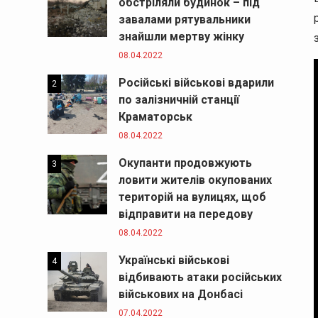
обстріляли будинок – під
завалами рятувальники
знайшли мертву жінку
08.04.2022
Російські військові вдарили
2
по залізничній станції
Краматорськ
08.04.2022
Окупанти продовжують
3
ловити жителів окупованих
територій на вулицях, щоб
відправити на передову
08.04.2022
Українські військові
4
відбивають атаки російських
військових на Донбасі
07.04.2022