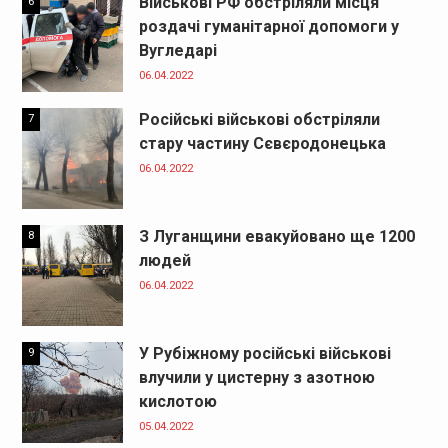
Військові РФ обстріляли місця
6
роздачі гуманітарної допомоги у
Вугледарі
06.04.2022
Російські військові обстріляли
7
стару частину Сєвєродонецька
06.04.2022
З Луганщини евакуйовано ще 1200
8
людей
06.04.2022
У Рубіжному російські військові
9
влучили у цистерну з азотною
кислотою
05.04.2022