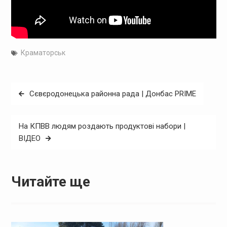
Краматорськ
Навігація
Сєвєродонецька районна рада | Донбас PRIME
записів
На КПВВ людям роздають продуктові набори |
ВІДЕО
Читайте ще