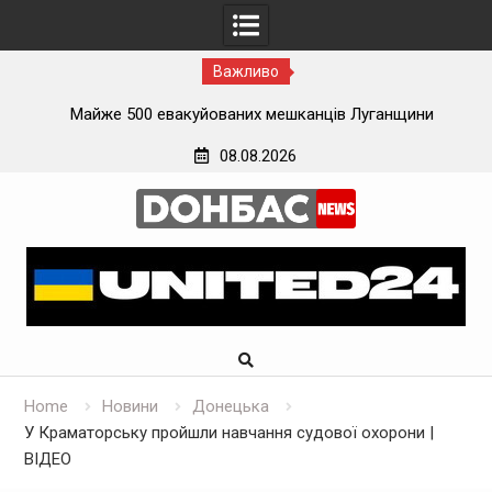
Важливо
ї
Майже 500 евакуйованих мешканців Луганщини
застрягли на вокзалі на Донеччині
08.08.2026
Skip
to
content
Home
Новини
Донецька
У Краматорську пройшли навчання судової охорони |
ВІДЕО