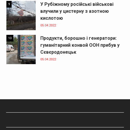
У Рубіжному російські військові
9
влучили у цистерну з азотною
кислотою
05.04.2022
Продукти, борошно і генератори:
10
гуманітарний конвой ООН прибув у
Сєвєродонецьк
05.04.2022