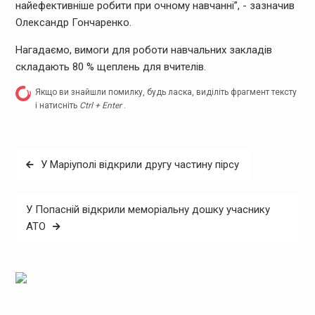
найефективніше робити при очному навчанні”, - зазначив
Олександр Гончаренко.
Нагадаємо, вимоги для роботи навчальних закладів
складають 80 % щеплень для вчителів.
Якщо ви знайшли помилку, будь ласка, виділіть фрагмент тексту
і натисніть
Ctrl + Enter
.
Навігація
У Маріуполі відкрили другу частину пірсу
записів
У Попасній відкрили меморіальну дошку учаснику
АТО