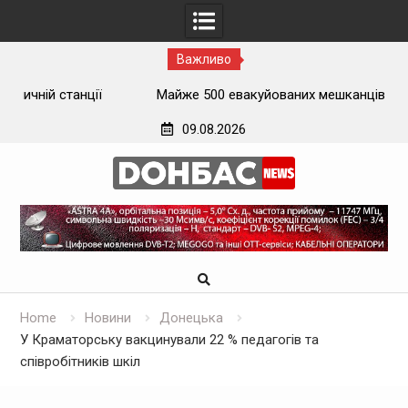
Важливо
ї
Майже 500 евакуйованих мешканців Луганщини
застрягли на вокзалі на Донеччині
09.08.2026
Skip
to
content
Home
Новини
Донецька
У Краматорську вакцинували 22 % педагогів та
співробітників шкіл