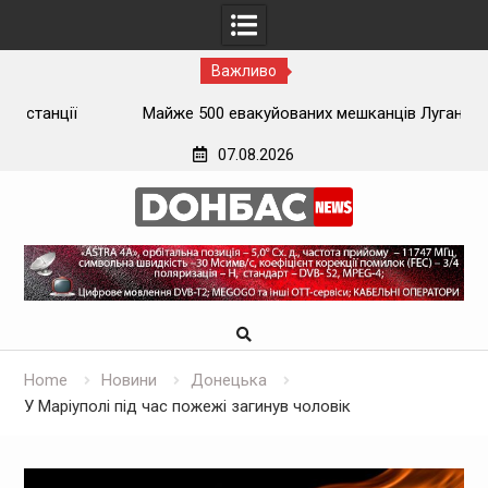
Важливо
ї
Майже 500 евакуйованих мешканців Луганщини
застрягли на вокзалі на Донеччині
07.08.2026
Skip
to
content
Home
Новини
Донецька
У Маріуполі під час пожежі загинув чоловік