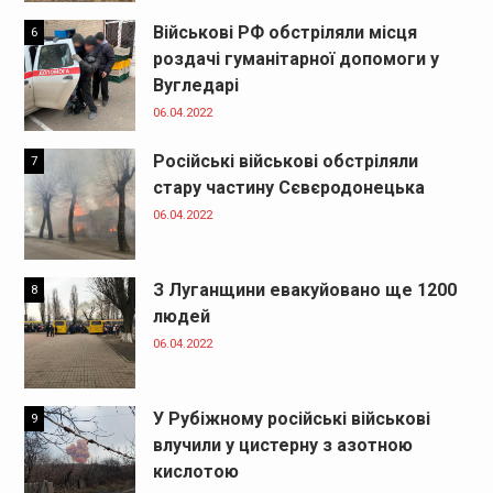
Військові РФ обстріляли місця
6
роздачі гуманітарної допомоги у
Вугледарі
06.04.2022
Російські військові обстріляли
7
стару частину Сєвєродонецька
06.04.2022
З Луганщини евакуйовано ще 1200
8
людей
06.04.2022
У Рубіжному російські військові
9
влучили у цистерну з азотною
кислотою