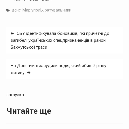
дснс
,
МаріуполЬ
,
рятувальники
Навігація
СБУ ідентифікувала бойовиків, які причетні до
записів
загибелі українських спецпризначенців в районі
Бахмутської траси
На Донеччині засудили водія, який збив 9-річну
дитину
загрузка...
Читайте ще