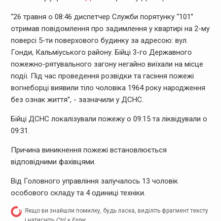
“26 травня о 08:46 диспетчер Служби порятунку “101”
отримав повідомлення про задимлення у квартирі на 2-му
поверсі 5-ти поверхового будинку за адресою: вул.
Гонди, Кальміуського району. Бійці 3-го Державного
пожежно-рятувального загону негайно виїхали на місце
події. Під час проведення розвідки та гасіння пожежі
вогнеборці виявили тіло чоловіка 1964 року народження
без ознак життя”, - зазначили у ДСНС.
Бійці ДСНС локалізували пожежу о 09:15 та ліквідували о
09:31.
Причина виникнення пожежі встановлюється
відповідними фахівцями.
Від Головного управління залучалось 13 чоловік
особового складу та 4 одиниці техніки.
Якщо ви знайшли помилку, будь ласка, виділіть фрагмент тексту
і натисніть
Ctrl + Enter
.