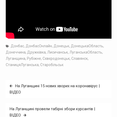
Донбас
,
ДонбасОнлайн
,
Донецьк
,
ДонецькаОбласть
,
Донеччина
,
Дружківка
,
Лисичанськ
,
ЛуганськаОбласть
,
Луганщина
,
Рубіжне
,
Сєвєродонецьк
,
Славянск
,
СтаницяЛуганська
,
Старобільськ
Навігація
На Луганщині 15 нових хворих на коронавірус |
записів
ВІДЕО
На Луганщині провели табірні збори курсантів |
ВІДЕО