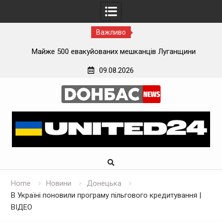
Важливо
ї
Майже 500 евакуйованих мешканців Луганщини
застрягли на вокзалі на Донеччині
09.08.2026
Skip
to
content
Home
Новини
Донецька
В Україні поновили програму пільгового кредитування |
ВІДЕО