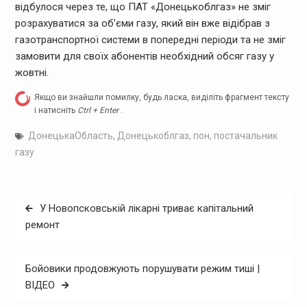
відбулося через те, що ПАТ «Донецькоблгаз» не зміг
розрахуватися за об’єми газу, який він вже відібрав з
газотранспортної системи в попередні періоди та не зміг
замовити для своїх абонентів необхідний обсяг газу у
жовтні.
Якщо ви знайшли помилку, будь ласка, виділіть фрагмент тексту
і натисніть
Ctrl + Enter
.
ДонецькаОбласть
,
Донецькоблгаз
,
пон
,
постачальник
газу
Навігація
У Новопсковській лікарні триває капітальний
записів
ремонт
Бойовики продовжують порушувати режим тиші |
ВІДЕО