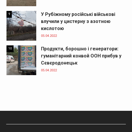
У Рубіжному російські військові
9
влучили у цистерну з азотною
кислотою
05.04.2022
Продукти, борошно і генератори:
10
гуманітарний конвой ООН прибув у
Сєвєродонецьк
05.04.2022