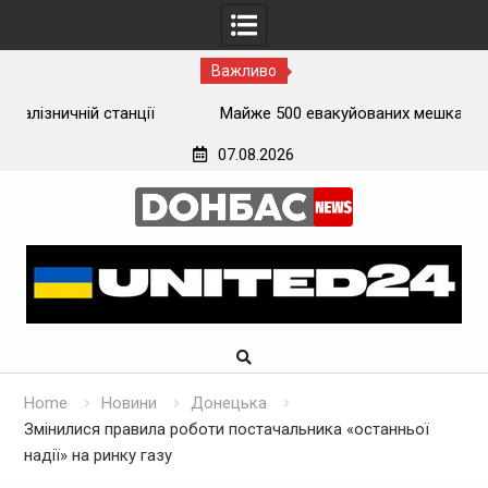
Важливо
ї
Майже 500 евакуйованих мешканців Луганщини
застрягли на вокзалі на Донеччині
07.08.2026
Skip
to
content
Home
Новини
Донецька
Змінилися правила роботи постачальника «останньої
надії» на ринку газу