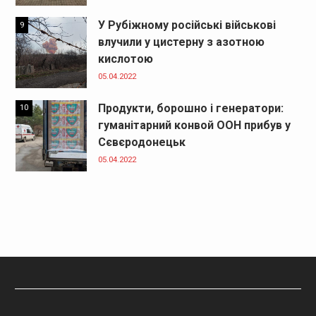
У Рубіжному російські військові
9
влучили у цистерну з азотною
кислотою
05.04.2022
Продукти, борошно і генератори:
10
гуманітарний конвой ООН прибув у
Сєвєродонецьк
05.04.2022