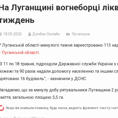
На Луганщині вогнеборці лік
тиждень
18.05.2020
Дoнбас Онлайн
Луганська
У Луганській області минулого тижня зареєстровано 113 на
у Луганській області
.
“З 11 по 18 травня, підрозділи Державної служби України з
пожежі та 90 разів надали допомогу населенню та іншим сл
врятовано 16 будівель”, - зазначили у ДСНС.
Нагадаємо, що за минулу добу рятувальники Луганщини 2 раз
сміття, загальною площею 5,5 га.
Якщо ви знайшли помилку, будь ласка, виділіть фрагмент тексту і на