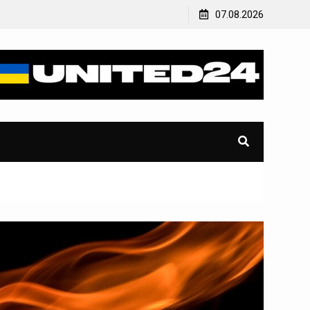
ої
У Лисичанську росіяни обстріляли будинок – під
07.08.2026
завалами рятувальники знайшли мертву жінку