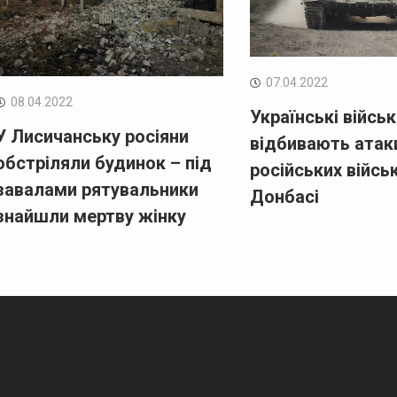
07.04.2022
08.04.2022
Українські військ
У Лисичанську росіяни
відбивають атак
обстріляли будинок – під
російських війсь
завалами рятувальники
Донбасі
знайшли мертву жінку