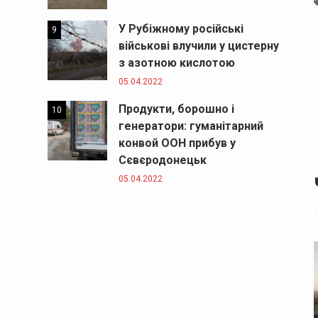
У Рубіжному російські
9
військові влучили у цистерну
з азотною кислотою
05.04.2022
Продукти, борошно і
10
генератори: гуманітарний
конвой ООН прибув у
Сєвєродонецьк
05.04.2022