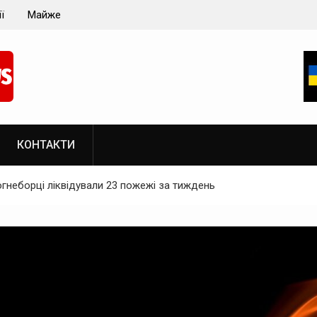
ганщини
Військові РФ обстріляли місця роздачі гуманітарн
допомоги у Вугледарі
КОНТАКТИ
огнеборці ліквідували 23 пожежі за тиждень