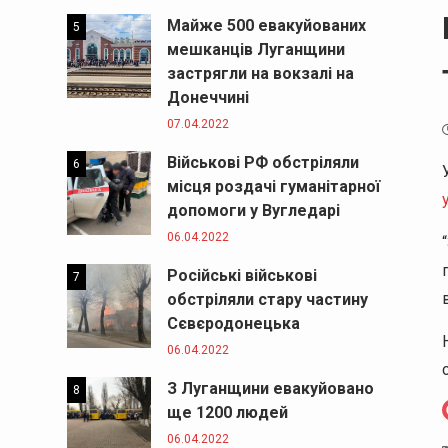
Майже 500 евакуйованих
5
мешканців Луганщини
застрягли на вокзалі на
Донеччині
07.04.2022
Військові РФ обстріляли
6
місця роздачі гуманітарної
допомоги у Вугледарі
06.04.2022
Російські військові
7
обстріляли стару частину
Сєвєродонецька
06.04.2022
З Луганщини евакуйовано
8
ще 1200 людей
06.04.2022