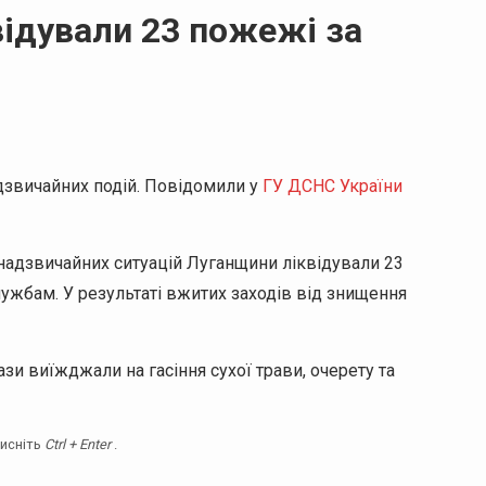
відували 23 пожежі за
дзвичайних подій. Повідомили у
ГУ ДСНС України
 надзвичайних ситуацій Луганщини ліквідували 23
ужбам. У результаті вжитих заходів від знищення
и виїжджали на гасіння сухої трави, очерету та
тисніть
Ctrl + Enter
.