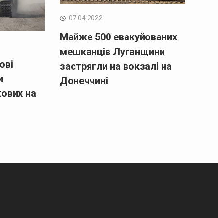
07.04.2022
Майже 500 евакуйованих
мешканців Луганщини
ові
застрягли на вокзалі на
и
Донеччині
кових на