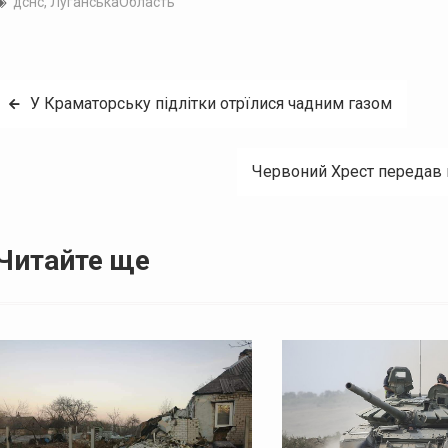
дснс
,
ЛуганськаОбласть
Навігація
У Краматорську підлітки отрїлися чадним газом
записів
Червоний Хрест передав 
Читайте ще