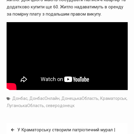
додатково купити ще 60. Житло надаватимуть в оренду
за помірну плату з подальшим правом викупу.
Донбас
,
ДонбасОнлайн
,
ДонецькаОбласть
,
Краматорськ
,
ЛуганськаОбласть
,
северодонецк
Навігація
У Краматорську створили патріотичний мурал |