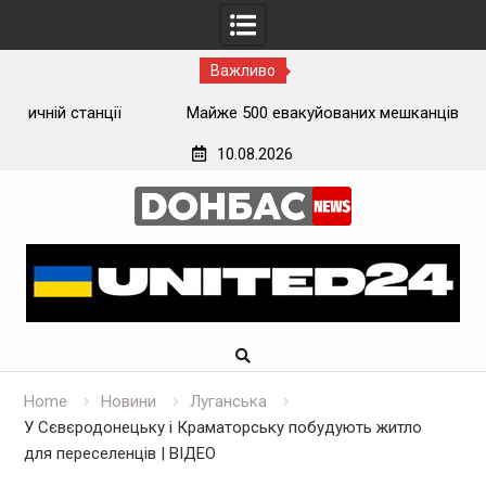
Важливо
ї
Майже 500 евакуйованих мешканців Луганщини
застрягли на вокзалі на Донеччині
10.08.2026
Skip
to
content
Home
Новини
Луганська
У Сєвєродонецьку і Краматорську побудують житло
для переселенців | ВІДЕО