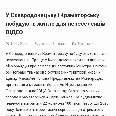
У Сєвєродонецьку і Краматорську
побудують житло для переселенців |
ВІДЕО
16.09.2020
Дoнбас Онлайн
Луганська
У Сєвєродонецьку і Краматорську побудують житло для
переселенців. Про це у Києві домовилися та підписали
Меморандум про співпрацю заступник Міністра з питань
реінтеграції тимчасово окупованих територій України
Давид Макар’ян, голова Представництва Міжнародної
організації з міграції в Україні Ан Нгуєн, керівник
Сєверодонецької ВЦА Олександр Стрюк та міський
голова Краматорська Андрій Панков. На будівництво
планують витратити 22 мільйони 100 тисяч євро. До 2025
року, близько півтори тисячі переселенців отримають
житло. Для цього мають побудувати півтисячі квартир та