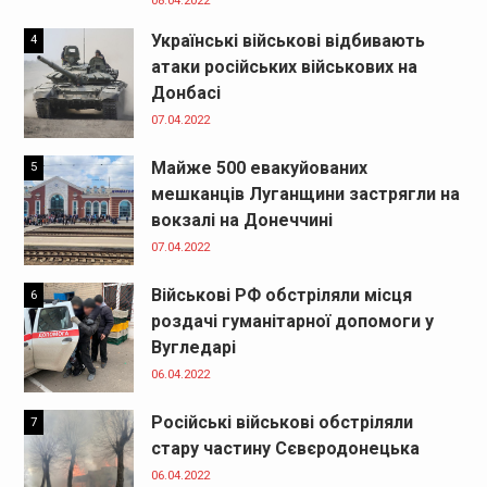
08.04.2022
Українські військові відбивають
4
атаки російських військових на
Донбасі
07.04.2022
Майже 500 евакуйованих
5
мешканців Луганщини застрягли на
вокзалі на Донеччині
07.04.2022
Військові РФ обстріляли місця
6
роздачі гуманітарної допомоги у
Вугледарі
06.04.2022
Російські військові обстріляли
7
стару частину Сєвєродонецька
06.04.2022