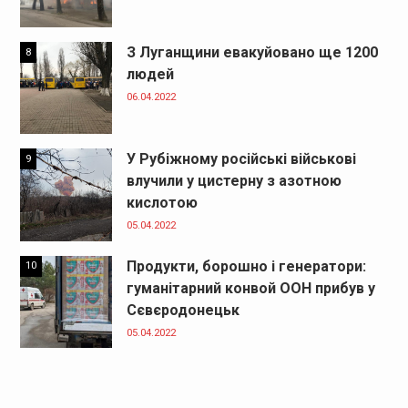
З Луганщини евакуйовано ще 1200
8
людей
06.04.2022
У Рубіжному російські військові
9
влучили у цистерну з азотною
кислотою
05.04.2022
Продукти, борошно і генератори:
10
гуманітарний конвой ООН прибув у
Сєвєродонецьк
05.04.2022