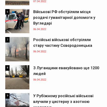
07.04.2022
Військові РФ обстріляли місця
6
роздачі гуманітарної допомоги у
Вугледарі
06.04.2022
Російські військові обстріляли
7
стару частину Сєвєродонецька
06.04.2022
З Луганщини евакуйовано ще 1200
8
людей
06.04.2022
У Рубіжному російські військові
9
влучили у цистерну з азотною