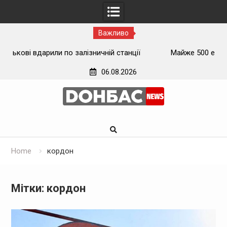
Важливо
танції
Майже 500 евакуйованих мешканців Луганщини
застрягли на вокзалі на Донеччині
06.08.2026
Skip
to
content
Home
кордон
Мітки: кордон