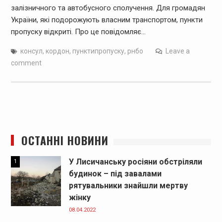
залізничного та автобусного сполучення. Для громадян
України, які подорожують власним транспортом, пункти
пропуску відкриті. Про це повідомляє…
консул
,
кордон
,
пунктипропуску
,
рнбо
Leave a
comment
ОСТАННІ НОВИНИ
У Лисичанську росіяни обстріляли
1
будинок – під завалами
рятувальники знайшли мертву
жінку
08.04.2022