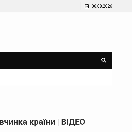
ої
У Лисичанську росіяни обстріляли будинок – під
06.08.2026
завалами рятувальники знайшли мертву жінку
вчинка країни | ВІДЕО