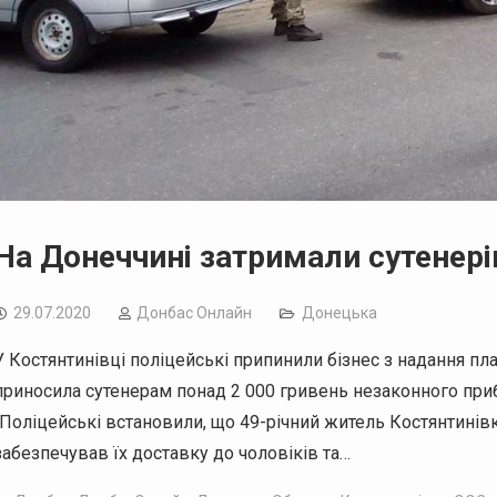
На Донеччині затримали сутенері
29.07.2020
Дoнбас Онлайн
Донецька
У Костянтинівці поліцейські припинили бізнес з надання пл
приносила сутенерам понад 2 000 гривень незаконного приб
“Поліцейські встановили, що 49-річний житель Костянтинів
забезпечував їх доставку до чоловіків та…