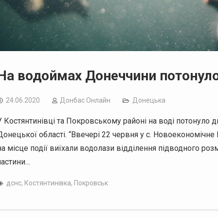
На водоймах Донеччини потонул
24.06.2020
Дoнбас Онлайн
Донецька
У Костянтинівці та Покровському районі на воді потонуло 
Донецької області. “Ввечері 22 червня у с. Новоекономічн
на місце події виїхали водолази відділення підводного розм
частини…
дснс
,
Костянтинівка
,
Покровськ