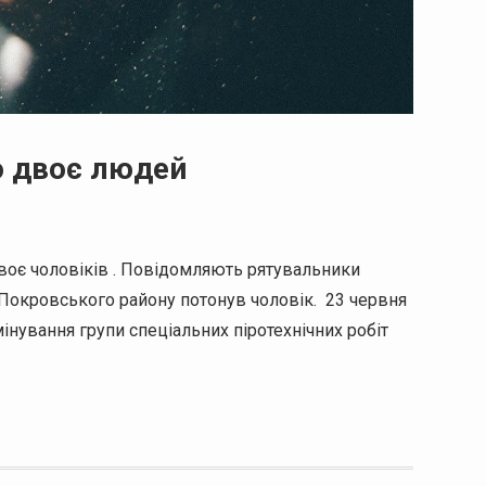
о двоє людей
двоє чоловіків . Повідомляють рятувальники
е Покровського району потонув чоловік. 23 червня
інування групи спеціальних піротехнічних робіт