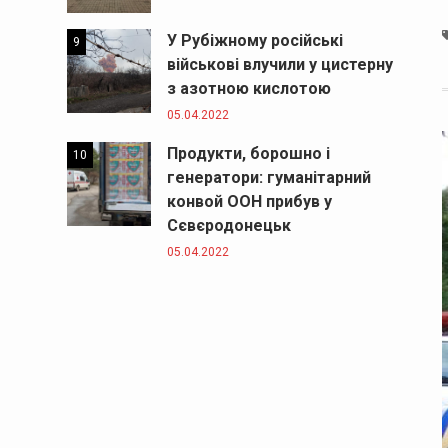
У Рубіжному російські
9
військові влучили у цистерну
з азотною кислотою
05.04.2022
Продукти, борошно і
10
генератори: гуманітарний
конвой ООН прибув у
Сєвєродонецьк
05.04.2022