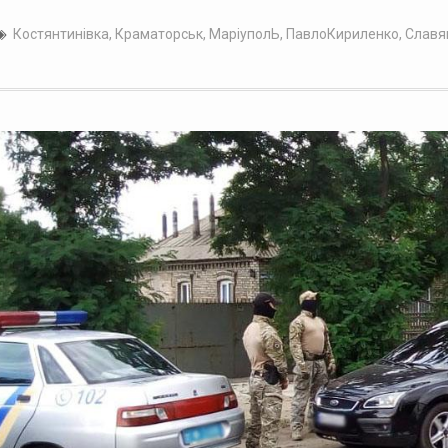
Костянтинівка
,
Краматорськ
,
МаріуполЬ
,
ПавлоКириленко
,
Славя