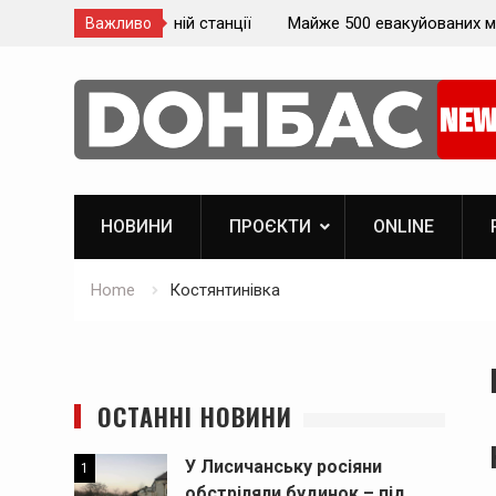
 залізничній станції
Майже 500 евакуйованих мешканців Лу
Важливо
застрягли на вокзалі на Донеччині
Skip
to
content
НОВИНИ
ПРОЄКТИ
ОNLINE
Home
Костянтинівка
ОСТАННІ НОВИНИ
У Лисичанську росіяни
1
обстріляли будинок – під