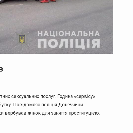
в
атних сексуальних послуг. Година «сервісу»
утку. Повідомляє поліція Донеччини.
ки вербував жінок для заняття проституцією,