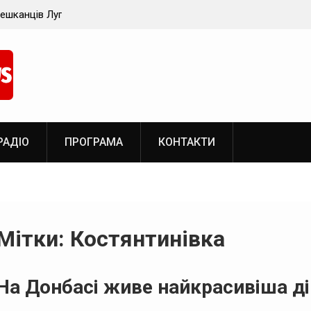
ганщини
Військові РФ обстріляли місця роздачі гуманітарн
допомоги у Вугледарі
РАДІО
ПРОГРАМА
КОНТАКТИ
Мітки: Костянтинівка
На Донбасі живе найкрасивіша ді