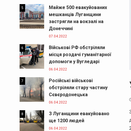
Майже 500 евакуйованих
5
мешканців Луганщини
застрягли на вокзалі на
Донеччині
07.04.2022
Військові РФ обстріляли
6
місця роздачі гуманітарної
допомоги у Вугледарі
06.04.2022
Російські військові
7
обстріляли стару частину
Сєвєродонецька
06.04.2022
З Луганщини евакуйовано
8
ще 1200 людей
06.04.2022