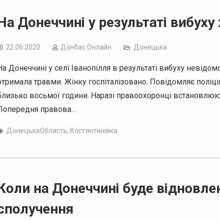
На Донеччині у результаті вибух
22.06.2020
Дoнбас Онлайн
Донецька
На Донеччині у селі Іванопілля в результаті вибуху невідо
отримала травми. Жінку госпіталізовано. Повідомляє поліція
близько восьмої години. Наразі правоохоронці встановлюють 
Попередня правова…
ДонецькаОбласть
,
Костянтинівка
Коли на Донеччині буде відновл
сполучення