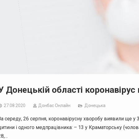
У Донецькій області коронавірус
27.08.2020
Дoнбас Онлайн
Донецька
За середу, 26 серпня, коронавірусну хворобу виявили ще у 3
дитини і одного медпрацівника: – 13 у Краматорську (чоловіки 6
28,…