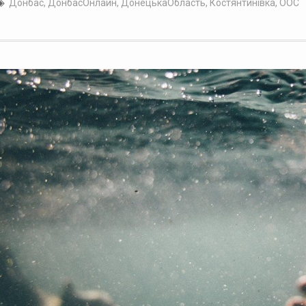
Донбас
,
ДонбасОнлайн
,
ДонецькаОбласть
,
Костянтинівка
,
ООС