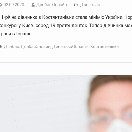
02.09.2020
Дoнбас Онлайн
Донецька
11-річна дівчинка з Костянтинівки стала мініміс України. 
конкурсі у Києві серед 19 претенденток. Тепер дівчинка м
краси в Іспанії.
Донбас
,
ДонбасОнлайн
,
ДонецькаОбласть
,
Костянтинівка