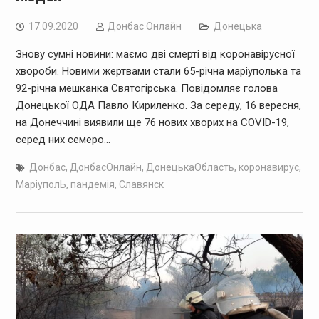
17.09.2020
Дoнбас Онлайн
Донецька
Знову сумні новини: маємо дві смерті від коронавірусної
хвороби. Новими жертвами стали 65-річна маріуполька та
92-річна мешканка Святогірська. Повідомляє голова
Донецької ОДА Павло Кириленко. За середу, 16 вересня,
на Донеччині виявили ще 76 нових хворих на COVID-19,
серед них семеро…
Донбас
,
ДонбасОнлайн
,
ДонецькаОбласть
,
коронавирус
,
МаріуполЬ
,
пандемія
,
Славянск