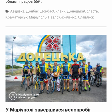
області працює 559…
Авдіївка
,
Донбас
,
ДонбасОнлайн
,
ДонецькаОбласть
,
Краматорськ
,
МаріуполЬ
,
ПавлоКириленко
,
Славянск
У Маріуполі завершився велопробіг