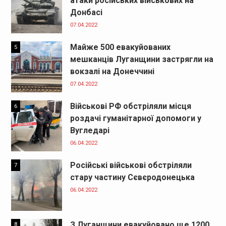
атаки російських військових на
Донбасі
07.04.2022
Майже 500 евакуйованих
5
мешканців Луганщини застрягли на
вокзалі на Донеччині
07.04.2022
Військові РФ обстріляли місця
6
роздачі гуманітарної допомоги у
Вугледарі
06.04.2022
Російські військові обстріляли
7
стару частину Сєвєродонецька
06.04.2022
З Луганщини евакуйовано ще 1200
8