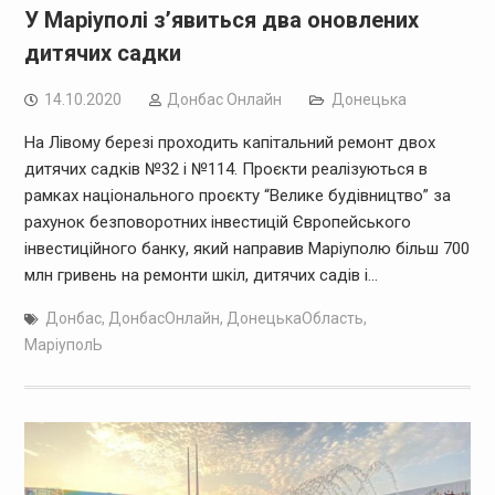
У Маріуполі з’явиться два оновлених
дитячих садки
14.10.2020
Дoнбас Онлайн
Донецька
На Лівому березі проходить капітальний ремонт двох
дитячих садків №32 і №114. Проєкти реалізуються в
рамках національного проєкту “Велике будівництво” за
рахунок безповоротних інвестицій Європейського
інвестиційного банку, який направив Маріуполю більш 700
млн гривень на ремонти шкіл, дитячих садів і…
Донбас
,
ДонбасОнлайн
,
ДонецькаОбласть
,
МаріуполЬ