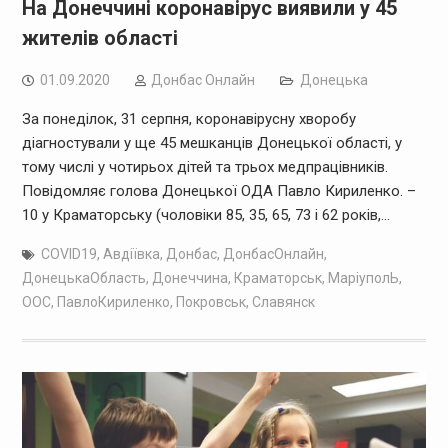
На Донеччині коронавірус виявили у 45
жителів області
01.09.2020
Дoнбас Онлайн
Донецька
За понеділок, 31 серпня, коронавірусну хворобу
діагностували у ще 45 мешканців Донецької області, у
тому числі у чотирьох дітей та трьох медпрацівників.
Повідомляє голова Донецької ОДА Павло Кириленко. –
10 у Краматорську (чоловіки 85, 35, 65, 73 і 62 років,…
COVID19
,
Авдіївка
,
Донбас
,
ДонбасОнлайн
,
ДонецькаОбласть
,
Донеччина
,
Краматорськ
,
МаріуполЬ
,
ООС
,
ПавлоКириленко
,
Покровськ
,
Славянск