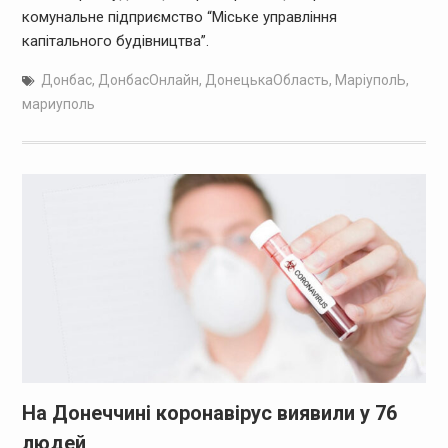
комунальне підприємство “Міське управління
капітального будівництва”.
Донбас
,
ДонбасОнлайн
,
ДонецькаОбласть
,
МаріуполЬ
,
мариуполь
На Донеччині коронавірус виявили у 76
людей