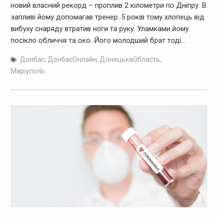
новий власний рекорд – проплив 2 кілометри по Дніпру. В
запливі йому допомагав тренер. 5 років тому хлопець від
вибуху снаряду втратив ноги та руку. Уламками йому
посікло обличчя та око. Його молодший брат тоді…
Донбас
,
ДонбасОнлайн
,
ДонецькаОбласть
,
МаріуполЬ