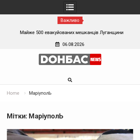
Важливо
Військові РФ обстріляли місця роздачі гуманітарної
допомоги у Вугледарі
06.08.2026
Skip
to
content
Home
МаріуполЬ
Мітки: МаріуполЬ