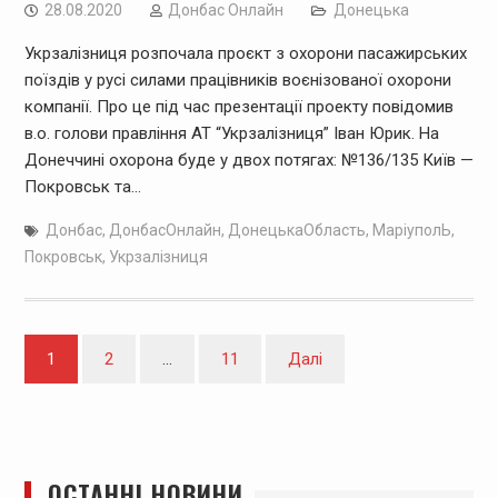
28.08.2020
Дoнбас Онлайн
Донецька
Укрзалізниця розпочала проєкт з охорони пасажирських
поїздів у русі силами працівників воєнізованої охорони
компанії. Про це під час презентації проекту повідомив
в.о. голови правління АТ “Укрзалізниця” Іван Юрик. На
Донеччині охорона буде у двох потягах: №136/135 Київ —
Покровськ та…
Донбас
,
ДонбасОнлайн
,
ДонецькаОбласть
,
МаріуполЬ
,
Покровськ
,
Укрзалізниця
Навігація
1
2
…
11
Далі
записів
ОСТАННІ НОВИНИ