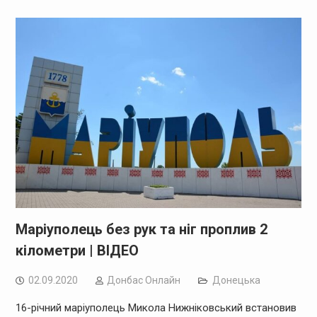
Маріуполець без рук та ніг проплив 2
кілометри | ВІДЕО
02.09.2020
Дoнбас Онлайн
Донецька
16-річний маріуполець Микола Нижніковський встановив