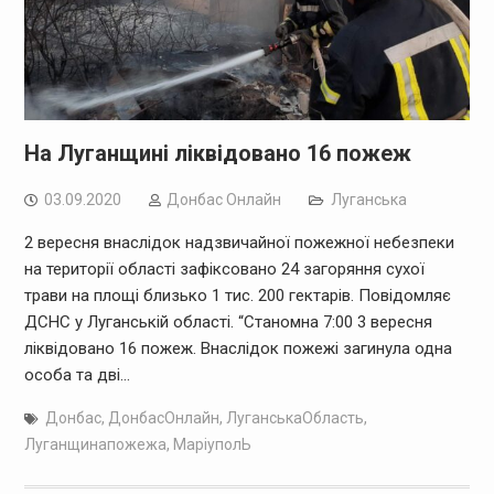
На Луганщині ліквідовано 16 пожеж
03.09.2020
Дoнбас Онлайн
Луганська
2 вересня внаслідок надзвичайної пожежної небезпеки
на території області зафіксовано 24 загоряння сухої
трави на площі близько 1 тис. 200 гектарів. Повідомляє
ДСНС у Луганській області. “Станомна 7:00 3 вересня
ліквідовано 16 пожеж. Внаслідок пожежі загинула одна
особа та дві…
Донбас
,
ДонбасОнлайн
,
ЛуганськаОбласть
,
Луганщинапожежа
,
МаріуполЬ