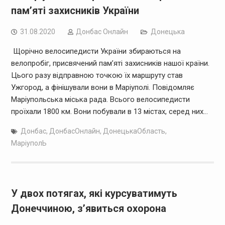
пам’яті захисників України
31.08.2020
Дoнбас Онлайн
Донецька
Щорічно велосипедисти України збираються на
велопробіг, присвячений пам’яті захисників нашої країни.
Цього разу відправною точкою їх маршруту став
Ужгород, а фінішували вони в Маріуполі. Повідомляє
Маріупольська міська рада. Всього велосипедисти
проїхали 1800 км. Вони побували в 13 містах, серед них…
Донбас
,
ДонбасОнлайн
,
ДонецькаОбласть
,
МаріуполЬ
У двох потягах, які курсуватимуть
Донеччиною, з’явиться охорона