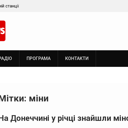
 мешканців Луганщини
Військові РФ обстріляли місця розд
Донеччині
допомоги у Вугледарі
РАДІО
ПРОГРАМА
КОНТАКТИ
Мітки: міни
На Донеччині у річці знайшли мін