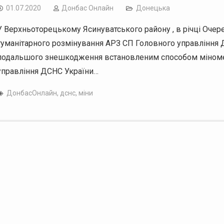
01.07.2020
Дoнбас Онлайн
Донецька
У Верхньоторецькому Ясинуватського району , в річці Очерет
гуманітарного розмінування АРЗ СП Головного управління 
подальшого знешкодження встановленим способом міномет
управління ДСНС України…
ДонбасОнлайн
,
дснс
,
міни