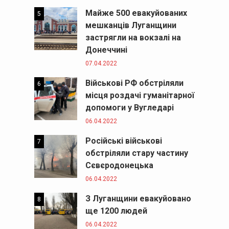
Майже 500 евакуйованих
5
мешканців Луганщини
застрягли на вокзалі на
Донеччині
07.04.2022
Військові РФ обстріляли
6
місця роздачі гуманітарної
допомоги у Вугледарі
06.04.2022
Російські військові
7
обстріляли стару частину
Сєвєродонецька
06.04.2022
З Луганщини евакуйовано
8
ще 1200 людей
06.04.2022