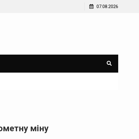
ачі гуманітарної
У Лисичанську росіяни обстріляли будинок –
07.08.2026
завалами рятувальники знайшли мертву жінк
ометну міну