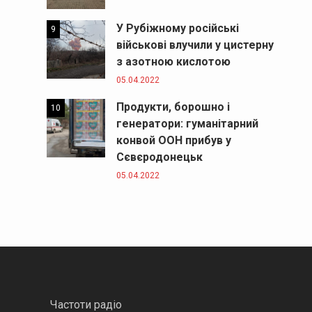
У Рубіжному російські
9
військові влучили у цистерну
з азотною кислотою
05.04.2022
Продукти, борошно і
10
генератори: гуманітарний
конвой ООН прибув у
Сєвєродонецьк
05.04.2022
Частоти радіо