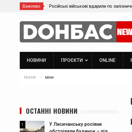
кові вдарили по залізничній станції
Майже 500 евакуйованих
Важливо
застрягли на вокзалі на 
Skip
to
content
НОВИНИ
ПРОЄКТИ
ОNLINE
Home
міни
ОСТАННІ НОВИНИ
У Лисичанську росіяни
1
обстріляли будинок – під