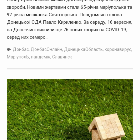
хвороби. Новими жертвами стали 65-річна маріуполька та
92-річна мешканка Святогірська. Повідомляє голова
Донецької ОДА Павло Кириленко. За середу, 16 вересня,
на Донеччині виявили ще 76 нових хворих на COVID-19,
серед них семеро…
Донбас
,
ДонбасОнлайн
,
ДонецькаОбласть
,
коронавирус
,
МаріуполЬ
,
пандемія
,
Славянск