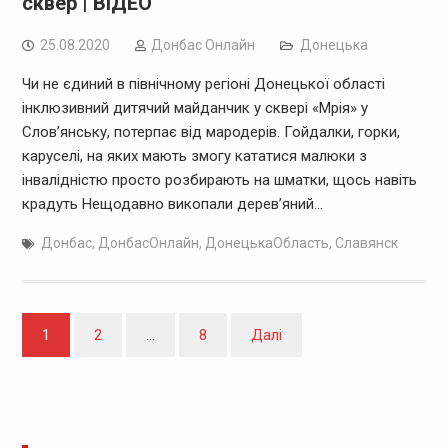
сквер | ВІДЕО
25.08.2020
Дoнбас Онлайн
Донецька
Чи не єдиний в північному регіоні Донецької області
інклюзивний дитячий майданчик у сквері «Мрія» у
Слов’янську, потерпає від мародерів. Гойдалки, горки,
каруселі, на яких мають змогу кататися малюки з
інвалідністю просто розбирають на шматки, щось навіть
крадуть Нещодавно викопали дерев’яний…
Донбас
,
ДонбасОнлайн
,
ДонецькаОбласть
,
Славянск
Навігація
1
2
…
8
Далі
записів