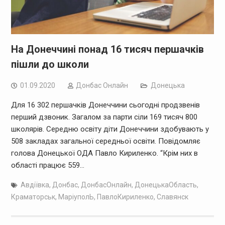
На Донеччині понад 16 тисяч першачків
пішли до школи
01.09.2020
Дoнбас Онлайн
Донецька
Для 16 302 першачків Донеччини сьогодні продзвенів
перший дзвоник. Загалом за парти сіли 169 тисяч 800
школярів. Середню освіту діти Донеччини здобувають у
508 закладах загальної середньої освіти. Повідомляє
голова Донецької ОДА Павло Кириленко. “Крім них в
області працює 559…
Авдіївка
,
Донбас
,
ДонбасОнлайн
,
ДонецькаОбласть
,
Краматорськ
,
МаріуполЬ
,
ПавлоКириленко
,
Славянск