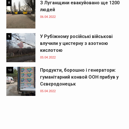
З Луганщини евакуйовано ще 1200
8
людей
06.04.2022
У Рубіжному російські військові
9
влучили у цистерну з азотною
кислотою
05.04.2022
Продукти, борошно і генератори:
10
гуманітарний конвой ООН прибув у
Сєвєродонецьк
05.04.2022