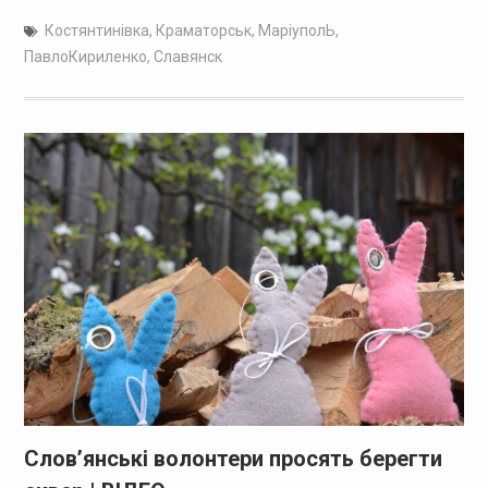
Костянтинівка
,
Краматорськ
,
МаріуполЬ
,
ПавлоКириленко
,
Славянск
Слов’янські волонтери просять берегти