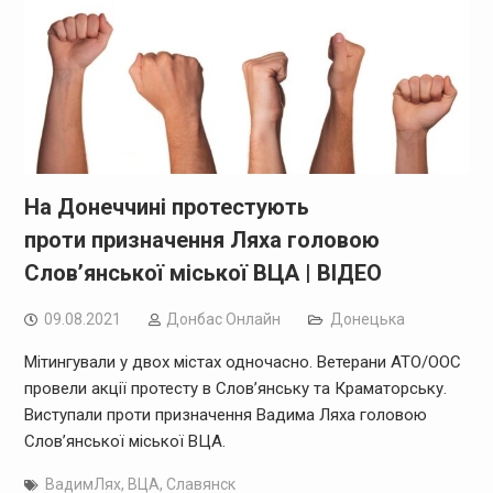
На Донеччині протестують
проти призначення Ляха головою
Слов’янської міської ВЦА | ВІДЕО
09.08.2021
Дoнбас Онлайн
Донецька
Мітингували у двох містах одночасно. Ветерани АТО/ООС
провели акції протесту в Слов’янську та Краматорську.
Виступали проти призначення Вадима Ляха головою
Слов’янської міської ВЦА.
ВадимЛях
,
ВЦА
,
Славянск