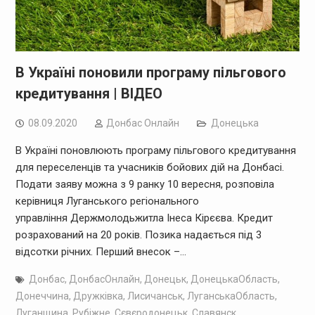
В Україні поновили програму пільгового
кредитування | ВІДЕО
08.09.2020
Дoнбас Онлайн
Донецька
В Україні поновлюють програму пільгового кредитування
для переселенців та учасників бойових дій на Донбасі.
Подати заяву можна з 9 ранку 10 вересня, розповіла
керівниця Луганського регіонального
управління Держмолодьжитла Інеса Кірєєва. Кредит
розрахований на 20 років. Позика надається під 3
відсотки річних. Перший внесок –…
Донбас
,
ДонбасОнлайн
,
Донецьк
,
ДонецькаОбласть
,
Донеччина
,
Дружківка
,
Лисичанськ
,
ЛуганськаОбласть
,
Луганщина
,
Рубіжне
,
Сєвєродонецьк
,
Славянск
,