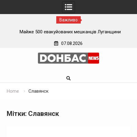
Важливо
ї
Майже 500 евакуйованих мешканців Луганщини
застрягли на вокзалі на Донеччині
07.08.2026
Skip
to
content
Home
Славянск
Мітки: Славянск