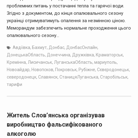
проблемних питань у постачанні тепла та гарячої води.
Згідно з документом, до кінця опалювального сезону
українці отримуватимуть опалення за незмінною ціною.
Меморандум забезпечить нормальне проходження цього
опалювального сезону…
Авдіївка
,
Бахмут
,
Донбас
,
ДонбасОнлайн
,
ДонецькаОбласть
,
Донеччина
,
Дружківка
,
Краматорськ
,
Кремінна
,
Лисичанськ
,
ЛуганськаОбласть
,
мариуполь
,
Новоайдар
,
Новопсков
,
Покровськ
,
Рубіжне
,
Сєвєродонецьк
,
северодонецк
,
Славянск
,
СтаницяЛуганська
,
Старобільськ
,
тарифи
Житель Слов’янська організував
виробництво фальсифікованого
алкоголю