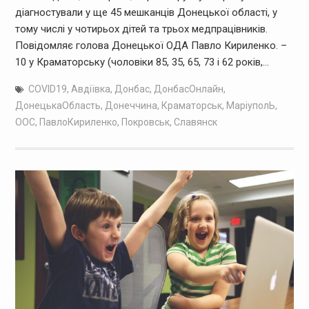
діагностували у ще 45 мешканців Донецької області, у
тому числі у чотирьох дітей та трьох медпрацівників.
Повідомляє голова Донецької ОДА Павло Кириленко. –
10 у Краматорську (чоловіки 85, 35, 65, 73 і 62 років,…
COVID19
,
Авдіївка
,
Донбас
,
ДонбасОнлайн
,
ДонецькаОбласть
,
Донеччина
,
Краматорськ
,
МаріуполЬ
,
ООС
,
ПавлоКириленко
,
Покровськ
,
Славянск