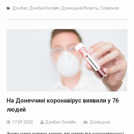
Донбас
,
ДонбасОнлайн
,
ДонецькаОбласть
,
Славянск
На Донеччині коронавірус виявили у 76
людей
17.09.2020
Дoнбас Онлайн
Донецька
Знову сумні новини: маємо дві смерті від коронавірусної