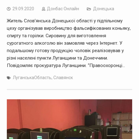
29.09.2020
Дoнбас Онлайн
Донецька
Житель Слов’янська Донецької області у підпільному
цеху організував виробництво фальсифікованих коньяку,
спирту та горілки. Сировину для виготовлення
сурогатного алкоголю він замовляв через Інтернет. У
подальшому готову продукцію чоловік реалізовував у
різні населені пункти Луганщини та Донеччини.
Повідомляє прокуратура Луганщини. “Правоохоронці…
ЛуганськаОбласть
,
Славянск