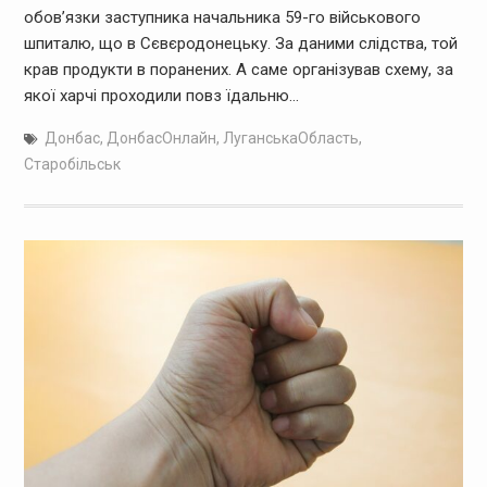
обов’язки заступника начальника 59-го військового
шпиталю, що в Сєвєродонецьку. За даними слідства, той
крав продукти в поранених. А саме організував схему, за
якої харчі проходили повз їдальню…
Донбас
,
ДонбасОнлайн
,
ЛуганськаОбласть
,
Старобільськ