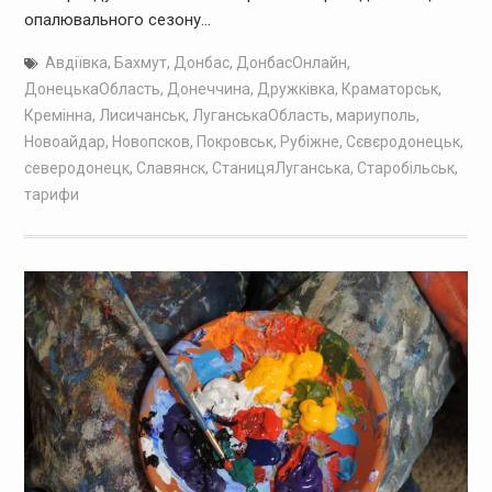
опалювального сезону…
Авдіївка
,
Бахмут
,
Донбас
,
ДонбасОнлайн
,
ДонецькаОбласть
,
Донеччина
,
Дружківка
,
Краматорськ
,
Кремінна
,
Лисичанськ
,
ЛуганськаОбласть
,
мариуполь
,
Новоайдар
,
Новопсков
,
Покровськ
,
Рубіжне
,
Сєвєродонецьк
,
северодонецк
,
Славянск
,
СтаницяЛуганська
,
Старобільськ
,
тарифи