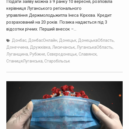
Подати заяву можна з 9 ранку 10 вересня, розповіла
керівниця Луганського регіонального
управління Держмолодьжитла Інеса Кірєєва. Кредит
розрахований на 20 років. Позика надається під 3
відсотки річних. Перший внесок –…
Донбас
,
ДонбасОнлайн
,
Донецьк
,
ДонецькаОбласть
,
Донеччина
,
Дружківка
,
Лисичанськ
,
ЛуганськаОбласть
,
Луганщина
,
Рубіжне
,
Сєвєродонецьк
,
Славянск
,
СтаницяЛуганська
,
Старобільськ