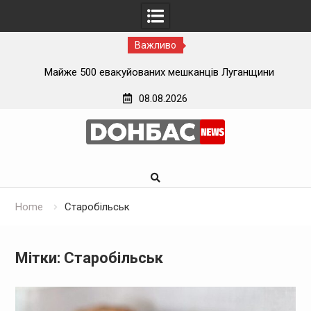
Важливо
ї
Майже 500 евакуйованих мешканців Луганщини
застрягли на вокзалі на Донеччині
08.08.2026
Skip
to
content
Home
Старобільськ
Мітки: Старобільськ