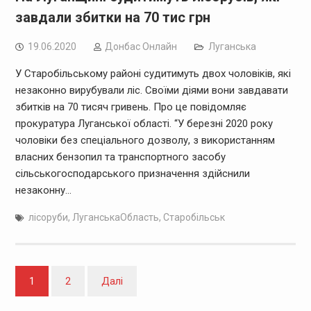
завдали збитки на 70 тис грн
19.06.2020
Дoнбас Онлайн
Луганська
У Старобільському районі судитимуть двох чоловіків, які
незаконно вирубували ліс. Своїми діями вони завдавати
збитків на 70 тисяч гривень. Про це повідомляє
прокуратура Луганської області. “У березні 2020 року
чоловіки без спеціального дозволу, з використанням
власних бензопил та транспортного засобу
сільськогосподарського призначення здійснили
незаконну…
лісоруби
,
ЛуганськаОбласть
,
Старобільськ
Навігація
1
2
Далі
записів