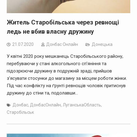
Житель Старобільська через ревнощі
ледь не вбив власну дружину
21.07.2020
Дoнбас Онлайн
Донецька
У квітні 2020 року мешканець Старобільського району,
перебуваючи у стані алкогольного сп’яніння та
підозрюючи дружину в подружній зраді, прийшов
з’ясувати стосунки до магазину за місцем роботи жінки.
Під час конфлікту на ґрунті ревнощів чоловік притиснув
дружину до стіни та, подолавши…
Донбас
,
ДонбасОнлайн
,
ЛуганськаОбласть
,
Старобільськ