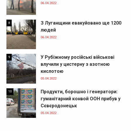
06.04.2022
З Луганщини евакуйовано ще 1200
8
людей
06.04.2022
У Рубіжному російські військові
9
влучили у цистерну з азотною
кислотою
05.04.2022
Продукти, борошно і генератори:
10
гуманітарний конвой ООН прибув у
Сєвєродонецьк
05.04.2022