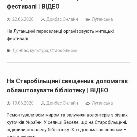
фестивалі | ВІДЕО
22.06.2020
Дoнбас Онлайн
Луганська
На Луганщині переселенці організовують митецькі
фестивалі.
Донбас
,
культура
,
Старобільськ
На Старобільщині священник допомагає
облаштовувати бібліотеку | ВІДЕО
19.06.2020
Дoнбас Онлайн
Луганська
Ремонтували всім миром та залучили волонтерів з різних
куточків України. У селищі Веселе, що на Старобільщині,
відкрили оновлену бібліотеку. Хто допомагав селянам –