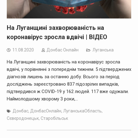
На Луганщині захворюваність на
коронавірус зросла вдвічі | ВІДЕО
11.08.2020
Дoнбас Онлайн
Луганська
На Луганщині захворюваність на коронавірус зросла
вдвічі, у порівнянні з попереднім тижнем. 5 підтверджених
діагнозів лишень за останню добу. Всього за період
досліджень зареєстровано 837 підозрілих випадків,
підтвердився ж COVID-19 у 162 людей. 117 вже одужали.
Наймолодшому хворому 3 роки,…
Донбас
,
ДонбасОнлайн
,
ЛуганськаОбласть
,
Сєвєродонецьк
,
Старобільськ