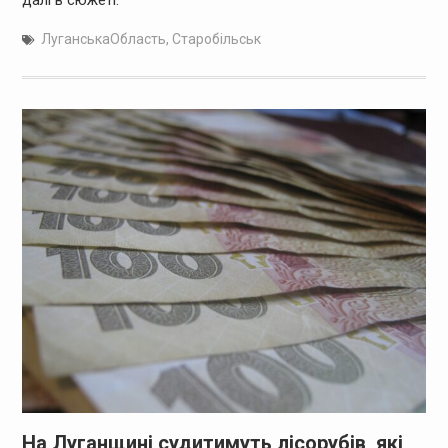
далі в сюжеті.
ЛуганськаОбласть
,
Старобільськ
На Луганщині судитимуть лісорубів, які