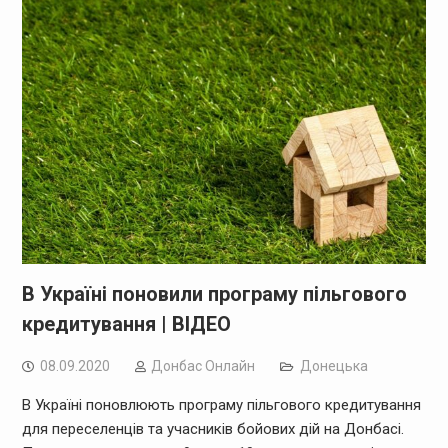
В Україні поновили програму пільгового
кредитування | ВІДЕО
08.09.2020
Дoнбас Онлайн
Донецька
В Україні поновлюють програму пільгового кредитування
для переселенців та учасників бойових дій на Донбасі.