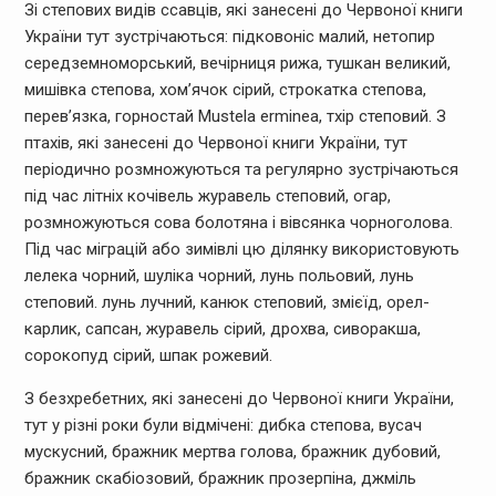
Зі степових видів ссавців, які занесені до Червоної книги
України тут зустрічаються: підковоніс малий, нетопир
середземноморський, вечірниця рижа, тушкан великий,
мишівка степова, хом’ячок сірий, строкатка степова,
перев’язка, горностай Mustela erminea, тхір степовий. З
птахів, які занесені до Червоної книги України, тут
періодично розмножуються та регулярно зустрічаються
під час літніх кочівель журавель степовий, огар,
розмножуються сова болотяна і вівсянка чорноголова.
Під час міграцій або зимівлі цю ділянку використовують
лелека чорний, шуліка чорний, лунь польовий, лунь
степовий. лунь лучний, канюк степовий, змієїд, орел-
карлик, сапсан, журавель сірий, дрохва, сиворакша,
сорокопуд сірий, шпак рожевий.
З безхребетних, які занесені до Червоної книги України,
тут у різні роки були відмічені: дибка степова, вусач
мускусний, бражник мертва голова, бражник дубовий,
бражник скабіозовий, бражник прозерпіна, джміль