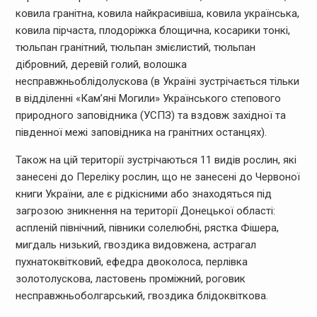
ковила гранітна, ковила найкрасивіша, ковила українська,
ковила пірчаста, плодоріжка блощична, косарики тонкі,
тюльпан гранітний, тюльпан змієлистий, тюльпан
дібровний, деревій голий, волошка
несправжньоблідолускова (в Україні зустрічається тільки
в відділенні «Кам’яні Могили» Українського степового
природного заповідника (УСПЗ) та вздовж західної та
південної межі заповідника на гранітних останцях).
Також на цій території зустрічаються 11 видів рослин, які
занесені до Переліку рослин, що не занесені до Червоної
книги України, але є рідкісними або знаходяться під
загрозою зникнення на території Донецької області:
аспленій північний, півники солелюбні, рястка Фішера,
мигдаль низький, гвоздика видовжена, астрагал
пухнатоквітковий, ефедра двоколоса, перлівка
золотолускова, ластовень проміжний, роговик
несправжньоболгарський, гвоздика блідоквіткова.