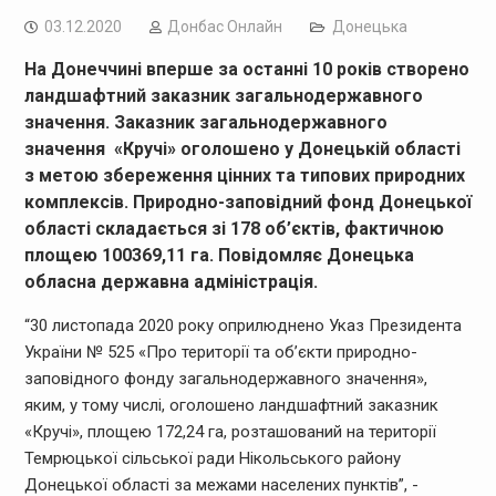
03.12.2020
Дoнбас Онлайн
Донецька
На Донеччині вперше за останні 10 років створено
ландшафтний заказник загальнодержавного
значення. Заказник загальнодержавного
значення «Кручі» оголошено у Донецькій області
з метою збереження цінних та типових природних
комплексів. Природно-заповідний фонд Донецької
області складається зі 178 об’єктів, фактичною
площею 100369,11 га. Повідомляє
Донецька
обласна державна адміністрація.
“30 листопада 2020 року оприлюднено Указ Президента
України № 525 «Про території та об’єкти природно-
заповідного фонду загальнодержавного значення»,
яким, у тому числі, оголошено ландшафтний заказник
«Кручі», площею 172,24 га, розташований на території
Темрюцької сільської ради Нікольського району
Донецької області за межами населених пунктів”, -