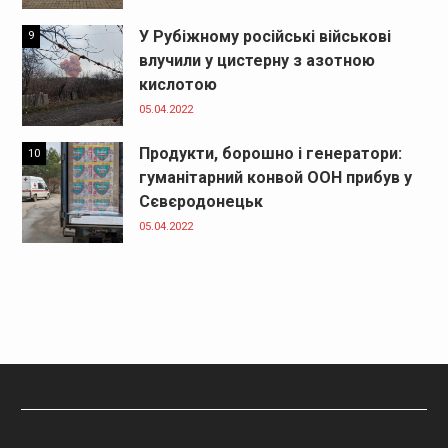
У Рубіжному російські військові
9
влучили у цистерну з азотною
кислотою
05.04.2022
Продукти, борошно і генератори:
10
гуманітарний конвой ООН прибув у
Сєвєродонецьк
05.04.2022