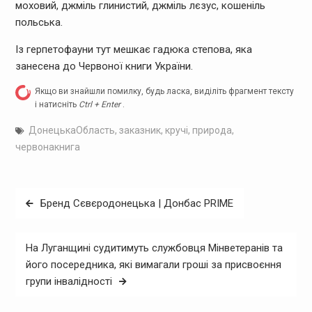
моховий, джміль глинистий, джміль лєзус, кошеніль
польська.
Із герпетофауни тут мешкає гадюка степова, яка
занесена до Червоної книги України.
Якщо ви знайшли помилку, будь ласка, виділіть фрагмент тексту
і натисніть
Ctrl + Enter
.
ДонецькаОбласть
,
заказник
,
кручі
,
природа
,
червонакнига
Навігація
Бренд Сєвєродонецька | Донбас PRIME
записів
На Луганщині судитимуть службовця Мінветеранів та
його посередника, які вимагали гроші за присвоєння
групи інвалідності