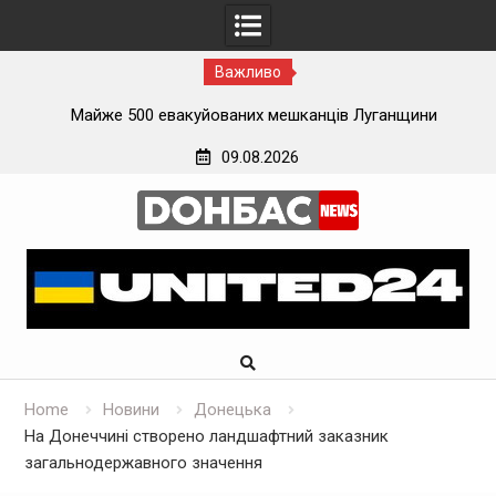
Важливо
ї
Майже 500 евакуйованих мешканців Луганщини
застрягли на вокзалі на Донеччині
09.08.2026
Skip
to
content
Home
Новини
Донецька
На Донеччині створено ландшафтний заказник
загальнодержавного значення