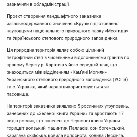
зазначили в обладміністрації.
Проєкт створення ландшафтного заказника
загальнодержавного значення «Кручі» підготовлено
науковцями національного природного парку «Меотида»
та Українського степового природного заповідника.
Ця природна територія являє собою цілинний
петрофітний степ з чисельними відслоненнями гранітів по
правому берегу р. Каратиш у його середній течії, що
знаходиться між відділенням «Кам’яні Могили»
Українського степового природного заповідника (УСПЗ)
та с. Українка, який наразі використовуються як
пасовища.
На території заказника виявлено 5 рослинних угруповань,
занесених до «Зеленої книги України» та зростають 17
видів рослин, що занесені до Червоної книги України:
горицвіт волзький, гіацинтик Палласів, сон богемський,
карагана скіфська, ковила волосиста, ковила Лессінга,